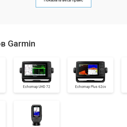
Показать весь прайс
от 60 мин
о
от 40 мин
о
в Garmin
от 60 мин
о
от 40 мин
о
Echomap UHD 72
Echomap Plus 62cv
от 60 мин
о
от 40 мин
о