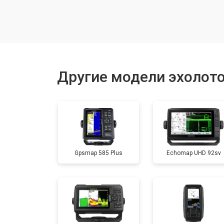
Замена экрана
Замена процессора
Другие модели эхолото
Прошивка
Замена разъёма
Gpsmap 585 Plus
Echomap UHD 92sv
Замена лампы
Замена зуммера