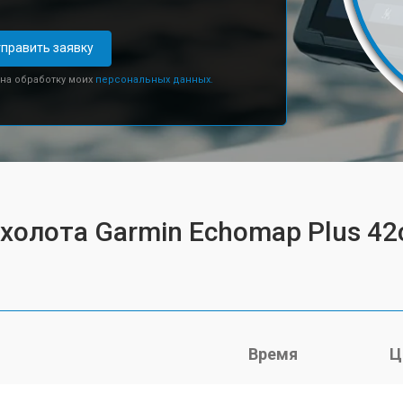
править заявку
 на обработку моих
персональных данных.
эхолота Garmin Echomap Plus 42
Время
Ц