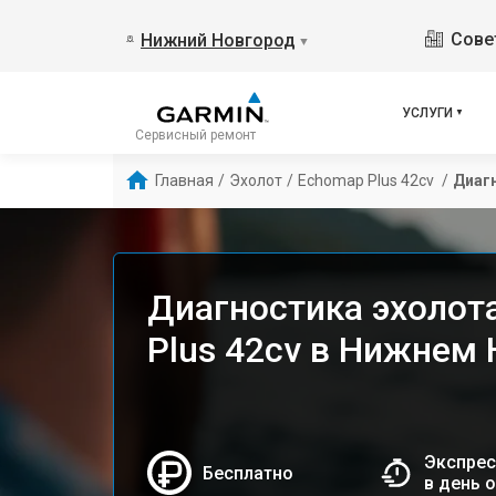
Сове
Нижний Новгород
▼
УСЛУГИ
Сервисный ремонт
Главная
/
Эхолот
/
Echomap Plus 42cv 
/
Диаг
Диагностика эхолот
Plus 42cv в Нижнем
Экспрес
Бесплатно
в день 