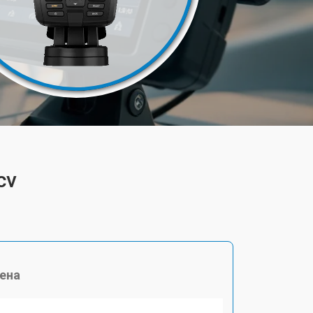
cv
ена