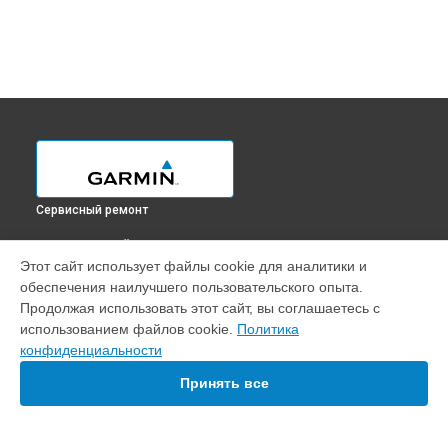
Сервисный ремонт
ВЫБЕРИ СВОЙ ГОРОД
Этот сайт использует файлы cookie для аналитики и
Замена датчиков эхолота Echomap Plus 62cv Garmin в
обеспечения наилучшего пользовательского опыта.
Краснодаре
Продолжая использовать этот сайт, вы соглашаетесь с
Замена датчиков эхолота Echomap Plus 62cv Garmin в
использованием файлов cookie.
Политика
Ростове-на-Дону
конфиденциальности
Замена датчиков эхолота Echomap Plus 62cv Garmin в
Нижнем Новгороде
Принять все
Замена датчиков эхолота Echomap Plus 62cv Garmin в
Новосибирске
Замена датчиков эхолота Echomap Plus 62cv Garmin в