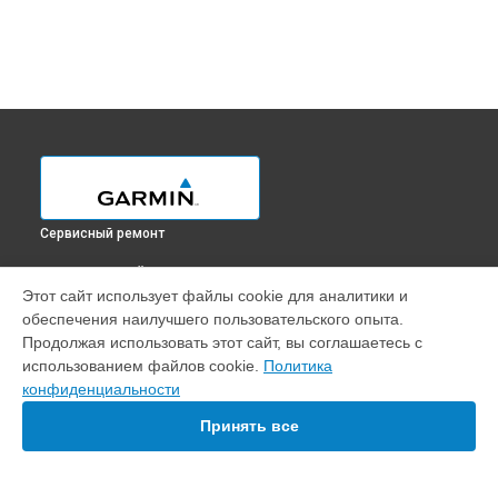
Сервисный ремонт
ВЫБЕРИ СВОЙ ГОРОД
Этот сайт использует файлы cookie для аналитики и
Замена корпуса эхолота Echomap UHD 92sv Garmin в
обеспечения наилучшего пользовательского опыта.
Краснодаре
Продолжая использовать этот сайт, вы соглашаетесь с
Замена корпуса эхолота Echomap UHD 92sv Garmin в
использованием файлов cookie.
Политика
Ростове-на-Дону
конфиденциальности
Замена корпуса эхолота Echomap UHD 92sv Garmin в
Нижнем Новгороде
Принять все
Замена корпуса эхолота Echomap UHD 92sv Garmin в
Новосибирске
Замена корпуса эхолота Echomap UHD 92sv Garmin в