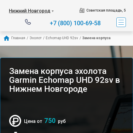
Нижний Новгород
Советская площадь, 5
▼
+7 (800) 100-69-58
Главная
/
Эхолот
/
Echomap UHD 92sv
/
Замена корпуса
Замена корпуса эхолота
Garmin Echomap UHD 92sv в
Нижнем Новгороде
750
Цена от
руб