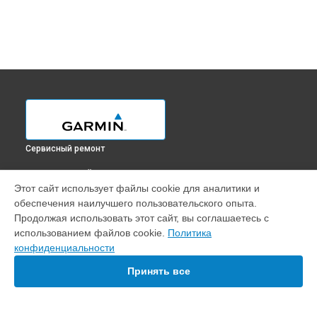
Сервисный ремонт
ВЫБЕРИ СВОЙ ГОРОД
Этот сайт использует файлы cookie для аналитики и
Замена процессора эхолота Gpsmap 585 Plus Garmin в
обеспечения наилучшего пользовательского опыта.
Краснодаре
Продолжая использовать этот сайт, вы соглашаетесь с
Замена процессора эхолота Gpsmap 585 Plus Garmin в
использованием файлов cookie.
Политика
Ростове-на-Дону
конфиденциальности
Замена процессора эхолота Gpsmap 585 Plus Garmin в
Нижнем Новгороде
Принять все
Замена процессора эхолота Gpsmap 585 Plus Garmin в
Новосибирске
Замена процессора эхолота Gpsmap 585 Plus Garmin в