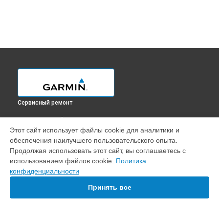
Сервисный ремонт
ВЫБЕРИ СВОЙ ГОРОД
Этот сайт использует файлы cookie для аналитики и
Замена разъёма эхолота Striker Vivid 4cv Garmin в
обеспечения наилучшего пользовательского опыта.
Краснодаре
Продолжая использовать этот сайт, вы соглашаетесь с
Замена разъёма эхолота Striker Vivid 4cv Garmin в
Ростове-
использованием файлов cookie.
Политика
на-Дону
конфиденциальности
Замена разъёма эхолота Striker Vivid 4cv Garmin в
Нижнем
Новгороде
Принять все
Замена разъёма эхолота Striker Vivid 4cv Garmin в
Новосибирске
Замена разъёма эхолота Striker Vivid 4cv Garmin в