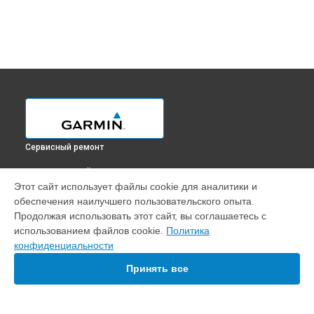
Сервисный ремонт
ВЫБЕРИ СВОЙ ГОРОД
Этот сайт использует файлы cookie для аналитики и
Замена разъёма эхолота Striker Vivid 5cv Garmin в
обеспечения наилучшего пользовательского опыта.
Краснодаре
Продолжая использовать этот сайт, вы соглашаетесь с
Замена разъёма эхолота Striker Vivid 5cv Garmin в
Ростове-
использованием файлов cookie.
Политика
на-Дону
конфиденциальности
Замена разъёма эхолота Striker Vivid 5cv Garmin в
Нижнем
Новгороде
Принять все
Замена разъёма эхолота Striker Vivid 5cv Garmin в
Новосибирске
Замена разъёма эхолота Striker Vivid 5cv Garmin в