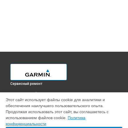
Сервисный ремонт
ВЫБЕРИ СВОЙ ГОРОД
Этот сайт использует файлы cookie для аналитики и
Замена аккумулятора GPS-ошейника Alpha 100 Garmin в
обеспечения наилучшего пользовательского опыта.
Краснодаре
Продолжая использовать этот сайт, вы соглашаетесь с
Замена аккумулятора GPS-ошейника Alpha 100 Garmin в
использованием файлов cookie.
Политика
Ростове-на-Дону
конфиденциальности
Замена аккумулятора GPS-ошейника Alpha 100 Garmin в