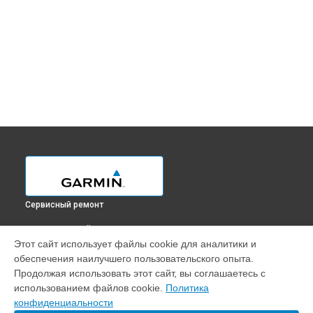
Сервисный ремонт
ВЫБЕРИ СВОЙ ГОРОД
Этот сайт использует файлы cookie для аналитики и
Замена антенного модуля GPS-ошейника Alpha 50 Garmin в
обеспечения наилучшего пользовательского опыта.
Краснодаре
Продолжая использовать этот сайт, вы соглашаетесь с
Замена антенного модуля GPS-ошейника Alpha 50 Garmin в
использованием файлов cookie.
Политика
Ростове-на-Дону
конфиденциальности
Замена антенного модуля GPS-ошейника Alpha 50 Garmin в