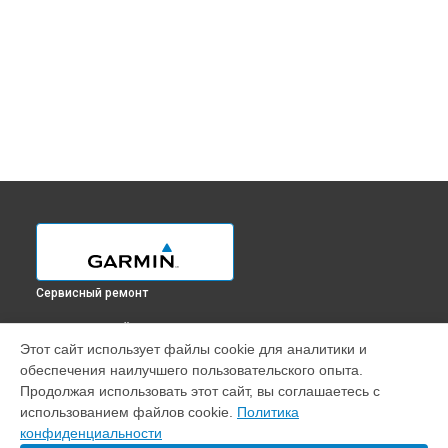
Сервисный ремонт
ВЫБЕРИ СВОЙ ГОРОД
Этот сайт использует файлы cookie для аналитики и
Замена корпуса GPS-ошейника Delta XC Garmin в
обеспечения наилучшего пользовательского опыта.
Краснодаре
Продолжая использовать этот сайт, вы соглашаетесь с
Замена корпуса GPS-ошейника Delta XC Garmin в
Ростове-
использованием файлов cookie.
Политика
на-Дону
конфиденциальности
Замена корпуса GPS-ошейника Delta XC Garmin в
Нижнем