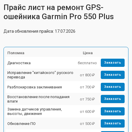
Прайс лист на ремонт GPS-
ошейника Garmin Pro 550 Plus
Дата обновления прайса: 17.07.2026
Поломка
Цена
Диагностика
бесплатно
Заказать
Исправление "китайского" русского
от 800 ₽
Заказать
перевода
Разблокировка заклинивания
от 700 ₽
Заказать
Восстановление после попадания
от 750 ₽
Заказать
влаги
Замена датчиков управления,
от 600 ₽
Заказать
высоты, движения
Обновление ПО
от 500 ₽
Заказать