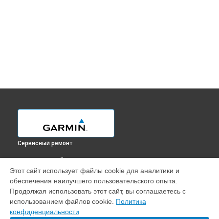
Сервисный ремонт
ВЫБЕРИ СВОЙ ГОРОД
Этот сайт использует файлы cookie для аналитики и
Замена контроллер питания GPS-ошейника T5 Garmin в
обеспечения наилучшего пользовательского опыта.
Краснодаре
Продолжая использовать этот сайт, вы соглашаетесь с
Замена контроллер питания GPS-ошейника T5 Garmin в
использованием файлов cookie.
Политика
Ростове-на-Дону
конфиденциальности
Замена контроллер питания GPS-ошейника T5 Garmin в