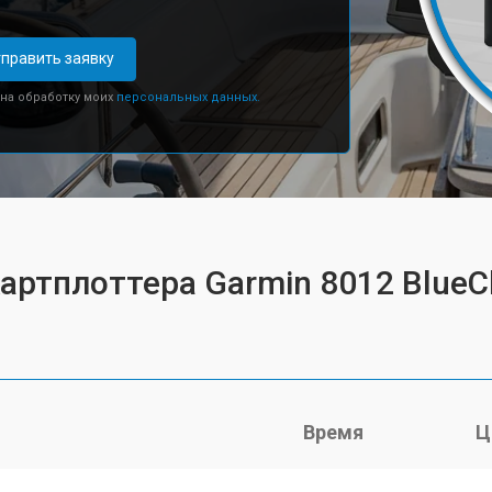
править заявку
 на обработку моих
персональных данных.
артплоттера Garmin 8012 BlueC
Время
Ц