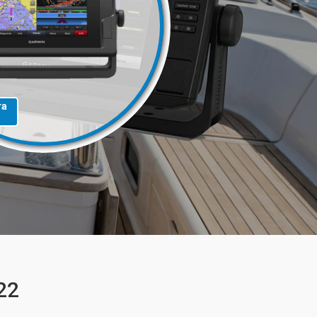
та
22