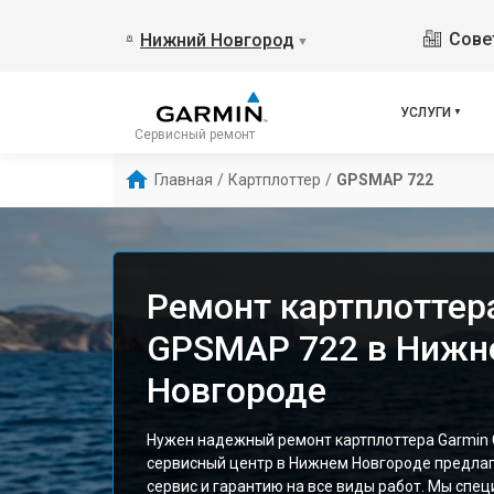
Сове
Нижний Новгород
▼
УСЛУГИ
Сервисный ремонт
Главная
/
Картплоттер
/
GPSMAP 722
Ремонт картплоттер
GPSMAP 722 в Нижн
Новгороде
Нужен надежный ремонт картплоттера Garmin
сервисный центр в Нижнем Новгороде предла
сервис и гарантию на все виды работ. Мы спе