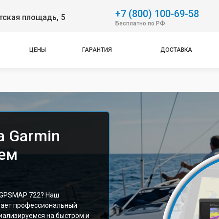
+7 (800) 100-69-58
тская площадь, 5
Бесплатно по РФ
ЦЕНЫ
ГАРАНТИЯ
ДОСТАВКА
а Garmin
ем
 GPSMAP 722? Наш
гает профессиональный
циализируемся на быстром и