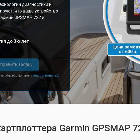
ехнологии диагностики и
ируют, что ваше устройство
 Гармин GPSMAP 722 и
ия до 3-х лет
Цена ремон
от 600 р.
править заявку
 на обработку моих
персональных
картплоттера Garmin GPSMAP 7