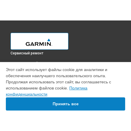
Сервисный ремонт
ВЫБЕРИ СВОЙ ГОРОД
Этот сайт использует файлы cookie для аналитики и
Замена GPS-модуля картплоттера GPSMAP 722xs Plus
обеспечения наилучшего пользовательского опыта.
Garmin в
Краснодаре
Продолжая использовать этот сайт, вы соглашаетесь с
Замена GPS-модуля картплоттера GPSMAP 722xs Plus
использованием файлов cookie.
Политика
Garmin в
Ростове-на-Дону
конфиденциальности
Замена GPS-модуля картплоттера GPSMAP 722xs Plus
Garmin в
Нижнем Новгороде
Принять все
Замена GPS-модуля картплоттера GPSMAP 722xs Plus
Garmin в
Новосибирске
Замена GPS-модуля картплоттера GPSMAP 722xs Plus
Garmin в
Челябинске