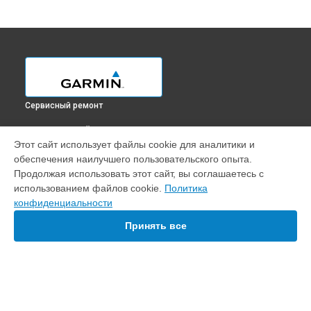
Сервисный ремонт
ВЫБЕРИ СВОЙ ГОРОД
Этот сайт использует файлы cookie для аналитики и
Диагностика картплоттера GPSMAP 723 Garmin в
обеспечения наилучшего пользовательского опыта.
Краснодаре
Продолжая использовать этот сайт, вы соглашаетесь с
Диагностика картплоттера GPSMAP 723 Garmin в
Ростове-
использованием файлов cookie.
Политика
на-Дону
конфиденциальности
Диагностика картплоттера GPSMAP 723 Garmin в
Нижнем
Новгороде
Принять все
Диагностика картплоттера GPSMAP 723 Garmin в
Новосибирске
Диагностика картплоттера GPSMAP 723 Garmin в
Челябинске
Диагностика картплоттера GPSMAP 723 Garmin в
УСТРОЙСТВА
Екатеринбурге