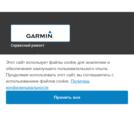
Сервисный ремонт
ВЫБЕРИ СВОЙ ГОРОД
Этот сайт использует файлы cookie для аналитики и
Калибровка картплоттера GPSMAP 723 Garmin в
обеспечения наилучшего пользовательского опыта.
Краснодаре
Продолжая использовать этот сайт, вы соглашаетесь с
Калибровка картплоттера GPSMAP 723 Garmin в
Ростове-
использованием файлов cookie.
Политика
на-Дону
конфиденциальности
Калибровка картплоттера GPSMAP 723 Garmin в
Нижнем
Новгороде
Принять все
Калибровка картплоттера GPSMAP 723 Garmin в
Новосибирске
Калибровка картплоттера GPSMAP 723 Garmin в
Челябинске
Калибровка картплоттера GPSMAP 723 Garmin в
УСТРОЙСТВА
Екатеринбурге