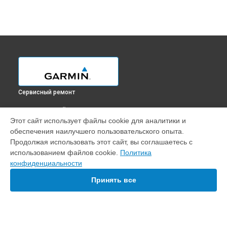
Сервисный ремонт
ВЫБЕРИ СВОЙ ГОРОД
Этот сайт использует файлы cookie для аналитики и
Замена Bluetooth картплоттера GPSMAP 7407 Garmin в
обеспечения наилучшего пользовательского опыта.
Краснодаре
Продолжая использовать этот сайт, вы соглашаетесь с
Замена Bluetooth картплоттера GPSMAP 7407 Garmin в
использованием файлов cookie.
Политика
Ростове-на-Дону
конфиденциальности
Замена Bluetooth картплоттера GPSMAP 7407 Garmin в
Нижнем Новгороде
Принять все
Замена Bluetooth картплоттера GPSMAP 7407 Garmin в
Новосибирске
Замена Bluetooth картплоттера GPSMAP 7407 Garmin в
Челябинске