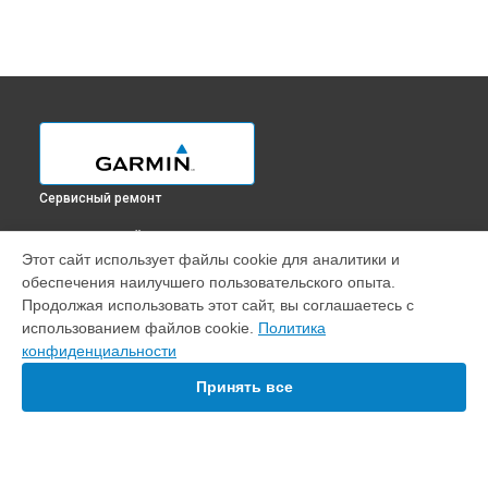
Сервисный ремонт
ВЫБЕРИ СВОЙ ГОРОД
Этот сайт использует файлы cookie для аналитики и
Замена Bluetooth картплоттера GPSMAP 8410XSV Garmin в
обеспечения наилучшего пользовательского опыта.
Краснодаре
Продолжая использовать этот сайт, вы соглашаетесь с
Замена Bluetooth картплоттера GPSMAP 8410XSV Garmin в
использованием файлов cookie.
Политика
Ростове-на-Дону
конфиденциальности
Замена Bluetooth картплоттера GPSMAP 8410XSV Garmin в
Нижнем Новгороде
Принять все
Замена Bluetooth картплоттера GPSMAP 8410XSV Garmin в
Новосибирске
Замена Bluetooth картплоттера GPSMAP 8410XSV Garmin в
Челябинске