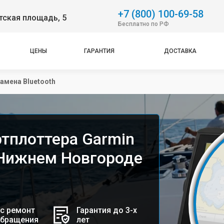
+7 (800) 100-69-58
тская площадь, 5
Бесплатно по РФ
ЦЕНЫ
ГАРАНТИЯ
ДОСТАВКА
амена Bluetooth
ртплоттера Garmin
Нижнем Новгороде
с ремонт
Гарантия до 3-х
обращения
лет