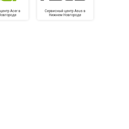
центр Acer в
Сервисный центр Asus в
Сервисный
Новгороде
Нижнем Новгороде
Нижнем 