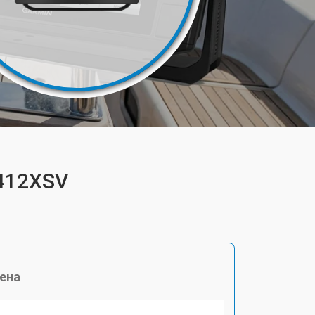
8412XSV
ена