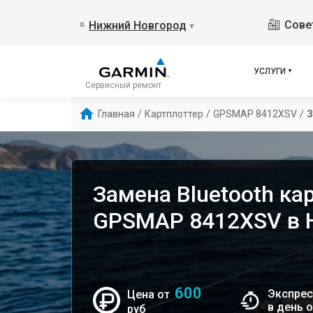
Сове
Нижний Новгород
▼
УСЛУГИ
Сервисный ремонт
Главная
/
Картплоттер
/
GPSMAP 8412XSV
/
З
Замена Bluetooth ка
GPSMAP 8412XSV в 
600
Экспрес
Цена от
в день 
руб