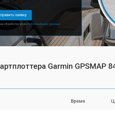
править заявку
 на обработку моих
персональных данных.
 картплоттера Garmin GPSMAP 
Время
Ц