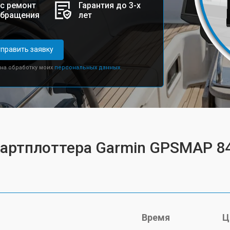
с ремонт
Гарантия до 3-х
обращения
лет
править заявку
 на обработку моих
персональных данных.
 картплоттера Garmin GPSMAP 8
Время
Ц