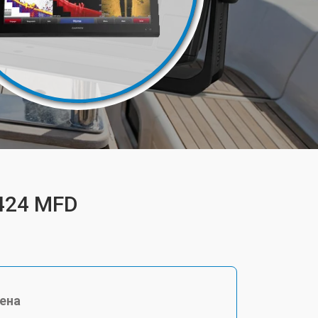
424 MFD
ена