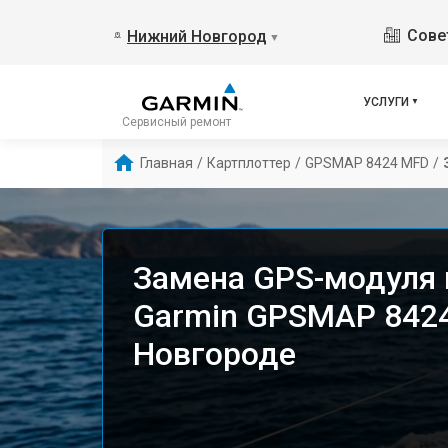
Сове
Нижний Новгород
▼
УСЛУГИ
Сервисный ремонт
Главная
/
Картплоттер
/
GPSMAP 8424 MFD
/
Замена GPS-модуля 
Garmin GPSMAP 842
Новгороде