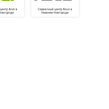
центр Acer в
Сервисный центр Asus в
Сервисный
Новгороде
Нижнем Новгороде
Нижнем 