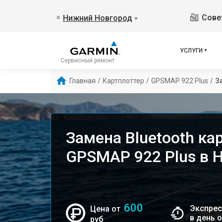
Сове
Нижний Новгород
▼
УСЛУГИ
Сервисный ремонт
Главная
/
Картплоттер
/
GPSMAP 922 Plus
/
З
Замена Bluetooth ка
GPSMAP 922 Plus в 
600
Экспрес
Цена от
в день 
руб