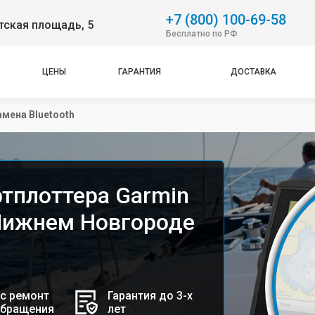
+7 (800) 100-69-58
тская площадь, 5
Бесплатно по РФ
ЦЕНЫ
ГАРАНТИЯ
ДОСТАВКА
амена Bluetooth
ртплоттера Garmin
Нижнем Новгороде
с ремонт
Гарантия до 3-х
обращения
лет