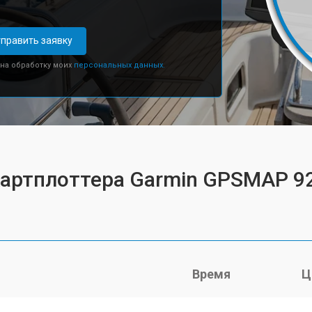
править заявку
 на обработку моих
персональных данных.
картплоттера Garmin GPSMAP 92
Время
Ц