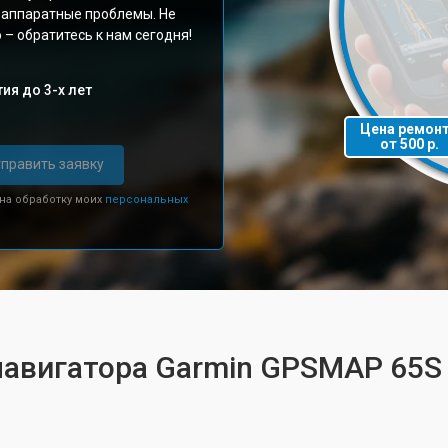
и аппаратные проблемы. Не
– обратитесь к нам сегодня!
ия до 3-х лет
Цена ремон
от 500 р.
править заявку
 на обработку моих
персональных
навигатора Garmin GPSMAP 65S