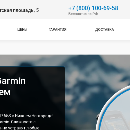
+7 (800) 100-69-58
тская площадь, 5
Бесплатно по РФ
ЦЕНЫ
ГАРАНТИЯ
ДОСТАВКА
Garmin
ем
 65S в Нижнем Новгороде!
rmin. Сложности с
енно устранят любые