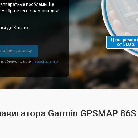
и аппаратные проблемы. Не
– обратитесь к нам сегодня!
ия до 3-х лет
Цена ремон
от 500 р.
править заявку
 на обработку моих
персональных
навигатора Garmin GPSMAP 86S