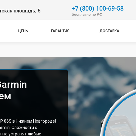
+7 (800) 100-69-58
тская площадь, 5
Бесплатно по РФ
ЦЕНЫ
ГАРАНТИЯ
ДОСТАВКА
Garmin
ем
 86S в Нижнем Новгороде!
rmin. Сложности с
енно устранят любые