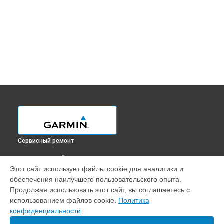
Сервисный ремонт
ВЫБЕРИ СВОЙ ГОРОД
Этот сайт использует файлы cookie для аналитики и
Ремонт смарт-часов FENIX 7S PRO Garmin в
Краснодаре
обеспечения наилучшего пользовательского опыта.
Ремонт смарт-часов FENIX 7S PRO Garmin в
Ростове-на-
Продолжая использовать этот сайт, вы соглашаетесь с
Дону
использованием файлов cookie.
Политика
Ремонт смарт-часов FENIX 7S PRO Garmin в
Нижнем
конфиденциальности
Новгороде