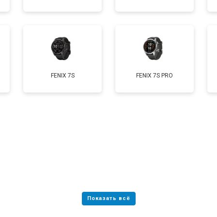
от 50 мин
о
от 70 мин
о
FENIX 7S
FENIX 7S PRO