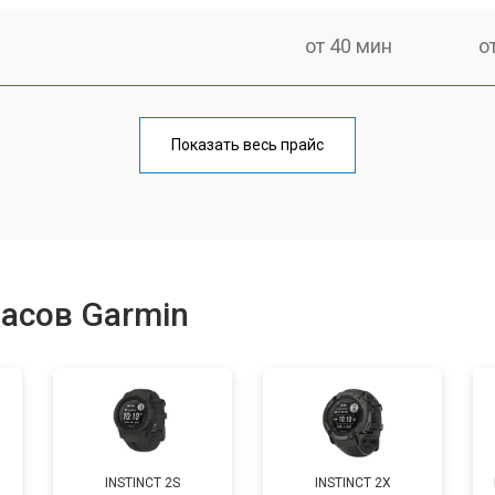
от 40 мин
о
от 60 мин
о
Показать весь прайс
от 40 мин
о
от 50 мин
о
асов Garmin
от 40 мин
о
от 60 мин
о
INSTINCT 2S
INSTINCT 2X