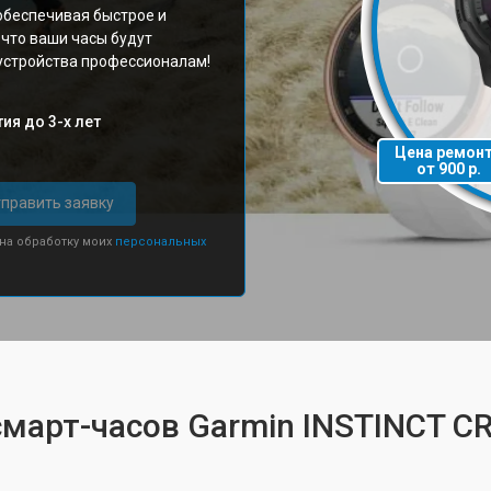
обеспечивая быстрое и
что ваши часы будут
 устройства профессионалам!
ия до 3-х лет
Цена ремон
от 900 р.
править заявку
 на обработку моих
персональных
смарт-часов Garmin INSTINCT 